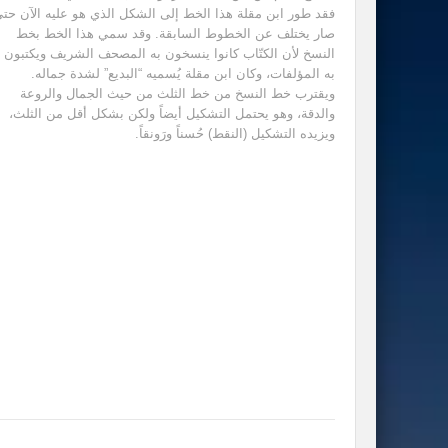
فقد طور ابن مقلة هذا الخط إلى الشكل الذي هو عليه الآن حت
صار يختلف عن الخطوط السابقة. وقد سمي هذا الخط بخط
النسخ لأن الكتّاب كانوا ينسخون به المصحف الشريف ويكتبون
به المؤلفات، وكان ابن مقلة يُسميه “البديع” لشدة جماله.
ويقترب خط النسخ من خط الثلث من حيث الجمال والروعة
والدقة، وهو يحتمل التشكيل أيضاً ولكن بشكل أقل من الثلث،
ويزيده التشكيل (النقط) حُسناً ورَونقاً.