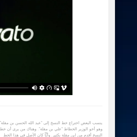
ينسب البعض اختراع خط النسخ إلى “عبد الله الحسن بن مقلة”
وهو أخو الوزير الخطاط “علي بن مقلة”. وهناك من يرى أن خط
النسخ أقدم من ابن مقلة بكثير. وأيًّاً كان الأصل في هذا الخط