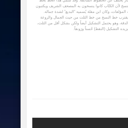
ر يختلف عن الخطوط السابقة. وقد سمي هذا الخط بخط
نسخ لأن الكتّاب كانوا ينسخون به المصحف الشريف ويكتبون
 المؤلفات، وكان ابن مقلة يُسميه “البديع” لشدة جماله.
قترب خط النسخ من خط الثلث من حيث الجمال والروعة
لدقة، وهو يحتمل التشكيل أيضاً ولكن بشكل أقل من الثلث،
زيده التشكيل (النقط) حُسناً ورَونقاً.