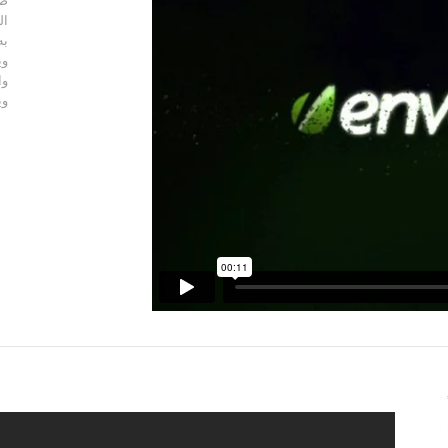
صا
ال
به
وي
وا
وي