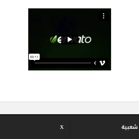
 شعبية
X