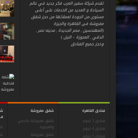
تقدم شركة سفير العرب فكر جديد في عالم
السياحة و العديد من الخدمات على أعلى
مستوى من الجودة لعملائها من حجز شقق
مفروشة فى القاهرة والجيزة
(المهندسين , مصر الجديدة , مدينه نصر ,
الدقي , العجوزة – النيل )
وحجز جميع الفنادق
فنادق القاهرة
شقق مفروشة
شق
فى
فنادق 3 نجوم
شقق مفروشة بالدقي
والعجوزة
شق
فنادق 4 نجوم
شقق مفروشة
شق
فنادق 5 نجوم