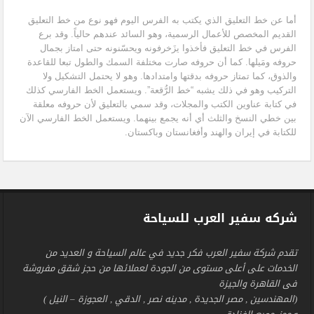
أما عن خط التعليق الذي يكتب به الفرس اليوم فهو نوع من خط التعليق
القديم المخصص للأعمال الرسمية، وهو السائد عندهم حالياً. وقد برع
الفرس في خط التعليق فأخذوا يزَخرفونه ويحسّنونه حتى امتاز بجمال
حروفه ومَيلها. كما أن حروفه صارت مختلفة السمك والطول تبعا للقاعدة
والذوق، كما تمتاز حروفه بدقتها وامتدادها. وهو لا يحتمل التشكيل ولا
التركيب وهو في ذلك يشبه “خط الرُّقعة”. ويستعمل الخط الفارسي كذلك
في كتابة عناوين الكتب والمجلات، وقد سمي بالتعليق لأن حروفه معلقة
بين خطي النسخ والثلث أي أنه يجمع بينهما. ويستعمل الخط الفارسي الآن
للكتابة في إيران والهند وأفغانستان وباكستان.
شركه سفير العرب للسياحة
تقدم شركة سفير العرب فكر جديد في عالم السياحة و العديد من
الخدمات على أعلى مستوى من الجودة لعملائها من حجز شقق مفروشة
فى القاهرة والجيزة
(المهندسين , مصر الجديدة , مدينه نصر , الدقي , العجوزة – النيل )