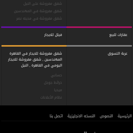
شقق مفروشة على النيل
شقق مفروشة في المهندسين
شقق مفروشة في مدينه نصر
عقارات للبيع
فيلل للايجار
عربة التسوق
شقق مفروشة للايجار في القاهرة
المهندسين , شقق مفروشة للايجار
اليومي في القاهرة , النيل
حسابي
خرائط جوجل
ميديا
نظام الأعلانات
الرئيسية
النصوص
النسخه الانجليزية
اتصل بنا