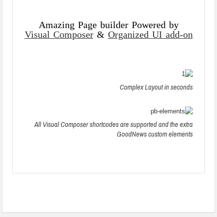
شقة فندقية مفروشة شارع شهاب رخيصة
شقه مفروشة ميدان سفينكس
Amazing Page builder Powered by
Visual Composer
&
Organized UI add-on
شقة مفروشة فخمة للايجار القاهرة
استوديو مفروش فندقي المهندسين
شقة مفروشة على النيل
تصنيفات الشقق المفروشة
Complex Layout in seconds
All Visual Composer shortcodes are supported and the extra
GoodNews custom elements