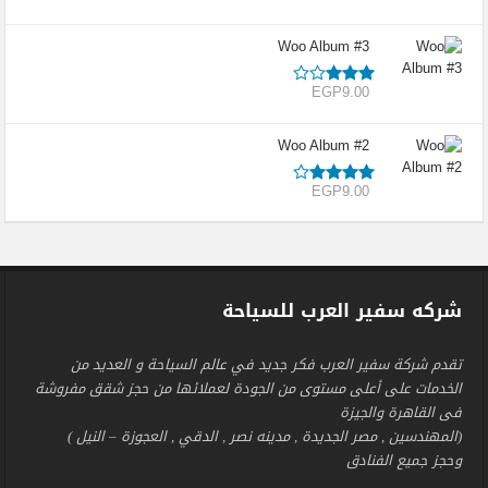
Woo Album #3
تم
EGP
9.00
التقييم
3.00
من 5
Woo Album #2
تم
EGP
9.00
التقييم
4.00
من
5
شركه سفير العرب للسياحة
تقدم شركة سفير العرب فكر جديد في عالم السياحة و العديد من
الخدمات على أعلى مستوى من الجودة لعملائها من حجز شقق مفروشة
فى القاهرة والجيزة
(المهندسين , مصر الجديدة , مدينه نصر , الدقي , العجوزة – النيل )
وحجز جميع الفنادق