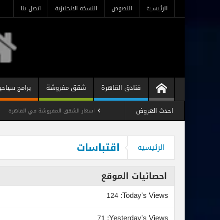
الرئيسية
النصوص
النسخه الانجليزية
اتصل بنا
فنادق القاهرة
شقق مفروشة
برامج سياحي
احدث العروض
اسعار الشقق المفروشة في القاهرة
شقه فندقيه مفروشه رخيصه فى ميدان لب
اقتباسات
الرئيسيه
استوديو مفروش فندقي المهندسين
احصائيات الموقع
Today's Views:
124
Yesterday's Views:
71