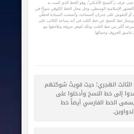
 حتى عرف بـ”النسخ الأتابكي”، وهو الخط الذي كتبت به
عصور الإسلامية الوسطي، وحل محل الخط الكوفي سواءً في
 أو النقوش على جدران المساجد، وأصبحت السيادة لخطَّي
ث. ويمتاز خط النسخ عن خط الثلث في أنه يساعد الكاتب على
سرعة أكثر من خط الثلث، وذلك لصِغر حروفه وتلاحقها مع
تناسق الحروف وجمالها.
الثالث الهجري؛ حيث قوِيتْ شوكتهم
دوا إلى خط النسخ وأدخلوا على
يسمى الخط الفارسي أيضاً خط
لدواوين.