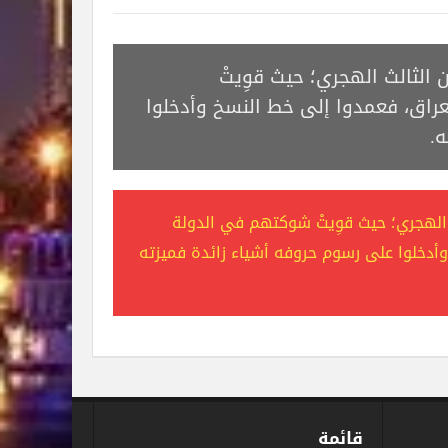
الثالث الهجري؛ حيث قوِيتْ
اق، فعمدوا إلى خط النسخ وأدخلوا
ه.
الهجري؛ حيث قوِيتْ شوكتهم في الدولة
أدخلوا على رسوم حروفه أشياء زائدة فميزته
قائمة