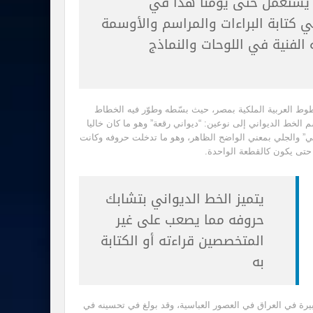
ل يستعمل حتى يومنا هذا في
ي كتابة البراءات والمراسم والأوسمة
 الفنية في اللوحات والنماذج
طوط العربية الملكية بمصر، حيث بسّطه وطوّر فيه الخطاط
خط الديواني إلى نوعين: “ديواني رقعة” وهو ما كان خاليا
” والجلي بمعني الواضح الظاهر، وهو ما تدخلت حروفه وكانت
تى يكون كالقطعة الواحدة.
يتميز الخط الديواني بتشابك
حروفه مما يصعب على غير
المتخصصين قراءته أو الكتابة
به
بيرة في العراق في العصور العباسية، وقد بولغ في تحسينه في