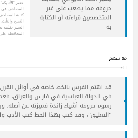
عصر “الأتابكة”
حروفه مما يصعب على غير
المصاحف في ال
المتخصصين قراءته أو الكتابة
كتابة المصاحف
النَّسخ والثلُ
به
السير بقلَمه ب
المحافظة على 
مع سهم
قد اهتم الفرس بالخط خاصة في أوائل القرن 
في الدولة العباسية في فارس والعراق، فعم
رسوم حروفه أشياء زائدة فميزته عن أصله. و
“التعليق”، وقد كتب بهذا الخط كتب الأدب وا