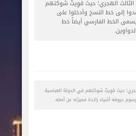
الثالث الهجري؛ حيث قوِيتْ شوكتهم
دوا إلى خط النسخ وأدخلوا على
يسمى الخط الفارسي أيضاً خط
لدواوين.
جري؛ حيث قوِيتْ شوكتهم في الدولة العباسية
سوم حروفه أشياء زائدة فميزته عن أصله.