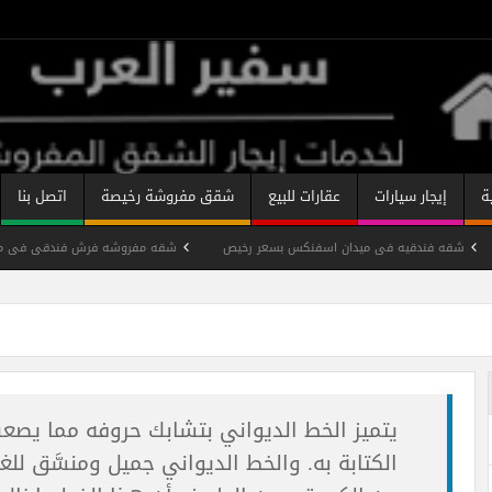
ة
إيجار سيارات
عقارات للبيع
شقق مفروشة رخيصة
اتصل بنا
شقه فندقيه فى ميدان اسفنكس بسعر رخيص
شقه مفروشه فرش فندقى فى مدي
نان
شقة فندقية مفروشة شارع شهاب رخيصة
شقه مفروشة ميدان سفينك
شقة مفروشة على النيل
تصنيفات الشقق المفروشة
يتميز الخط الديواني بتشابك حروفه مما يصع
الكتابة به. والخط الديواني جميل ومنسَّق للغ