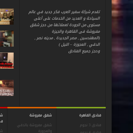
تقدم شركة سفير العرب فكر جديد في عالم
السياحة و العديد من الخدمات على أعلى
مستوى من الجودة لعملائها من حجز شقق
مفروشة فى القاهرة والجيزة
(المهندسين , مصر الجديدة , مدينه نصر ,
الدقي , العجوزة – النيل )
وحجز جميع الفنادق
فنادق القاهرة
شقق مفروشة
شق
فى
فنادق 3 نجوم
شقق مفروشة بالدقي
والعجوزة
شق
فنادق 4 نجوم