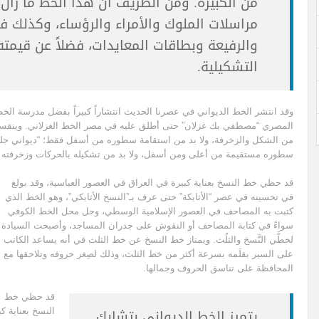
من الكبيرة. ومن الطريف أن هذا الخط ما زا
مراسلات الملوك والأمراء والرؤساء، وكذلك ف
والرفيعة وبطاقات المعايدات، فضلاً عن قيمته
التشكيلية.
وقد انتشر الخط الديواني في عصرنا الحديث انتشاراً كبيراً بفضل مدرسة الخ
المصري “مصطفي بك غزلان” حتى أطلق عليه في مصر الخط الغزلاني. وينقسم ال
من الشكل والزخرفة، ولا بد من استقامة سطوره من أسفل فقط؛ “ديواني جلي
سطوره مستقيمة من أعلى ومن أسفل، ولا بد من تشكيله بالحركات وزخرفته ح
قد حظي خط النسخ بعناية كبيرة في العراق في العصور العباسية، وقد بولغ
في تحسينه في عصر “الأتابكة” حتى عرف بـ”النسخ الأتابكي”، وهو الخط الذي
كتبت به المصاحف في العصور الإسلامية الوسطي، وحل محل الخط الكوفي
سواءً في كتابة المصاحف أو النقوش على جدران المساجد، وأصبحت السيادة
لخطَّي النَّسخ والثلُث. ويمتاز خط النسخ عن خط الثلث في أنه يساعد الكاتب
على السير بقلَمه بسرعة أكثر من خط الثلث، وذلك لصِغر حروفه وتلاحقها مع
المحافظة على تناسق الحروف وجمالها.
قد حظي خط
يتميز الخط الديواني بتشابك
النسخ بعناية ك