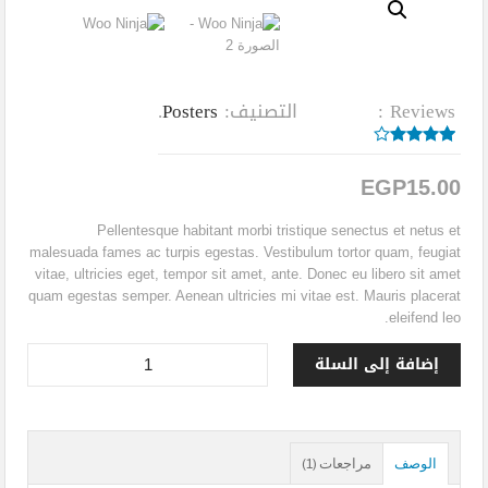
شقة فندقية مفروشة شارع شهاب رخيصة
شقه مفروشة ميدان سفينكس
شقة مفروشة فخمة للايجار القاهرة
Reviews :
التصنيف:
Posters
.
استوديو مفروش فندقي المهندسين
شقة مفروشة على النيل
out
4.00
5
1
of
based
تصنيفات الشقق المفروشة
EGP
15.00
on
customer
rating
Pellentesque habitant morbi tristique senectus et netus et
malesuada fames ac turpis egestas. Vestibulum tortor quam, feugiat
vitae, ultricies eget, tempor sit amet, ante. Donec eu libero sit amet
quam egestas semper. Aenean ultricies mi vitae est. Mauris placerat
eleifend leo.
إضافة إلى السلة
الوصف
مراجعات (1)